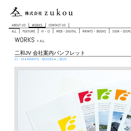
ABOUT US
WORKS
CONTACT US
ALL
FEATURE
VI・CI
WEB・DIGITAL
RRINTS・BOOKS
SIGN・DISPL
WORKS
> ALL
二和JV 会社案内パンフレット
CI・VI
•
RRINTS・BOOKS
•
二和JV