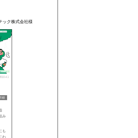
テック株式会社様
2010.4.1
詳細
指
組み
にも
にわ