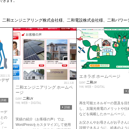
できます。
、二和エンジニアリング株式会社様、二和電設株式会社様、二和パワー
エネラボ ホームページ
2022.1.31
ーデザ
二和JV
CLIENT:
2011.3.20
WEB・DIGITAL
二和エンジニアリング ホームペ
TYPE:
ージ
二和JV
CLIENT:
詳細
WEB・DIGITAL
再生可能エネルギーの普及を目
TYPE:
詳細
し、太陽光発電のメリットや仕
ターデ
などを掲載したホームページ。
様との
実績の紹介（お客様の声）では、
お父さんやお母さんがお子さん
リン
WordPressをカスタマイズして使用
説明できるように、絵本のよう
う「二