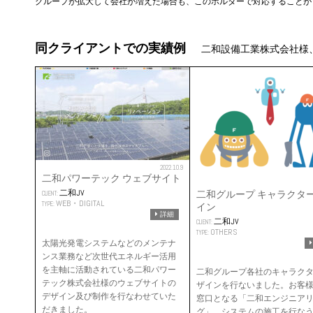
グループが拡大して会社が増えた場合も、このホルダーで対応することが
同クライアントでの実績例
二和設備工業株式会社様
2022.10.9
二和パワーテック ウェブサイト
二和JV
二和グループ キャラクタ
CLIENT:
WEB・DIGITAL
TYPE:
イン
詳細
二和JV
CLIENT:
OTHERS
TYPE:
太陽光発電システムなどのメンテナ
ンス業務など次世代エネルギー活用
を主軸に活動されている二和パワー
二和グループ各社のキャラク
テック株式会社様のウェブサイトの
ザインを行ないました。お客
デザイン及び制作を行なわせていた
窓口となる「二和エンジニア
だきました。
グ」、システムの施工を行な