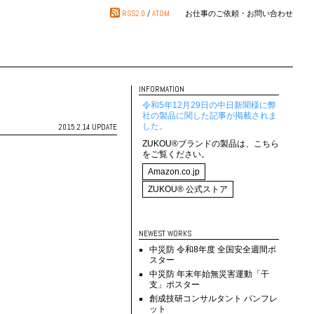
RSS2.0
/
ATOM
お仕事のご依頼・お問い合わせ
INFORMATION
令和5年12月29日の中日新聞様に弊
社の製品に関した記事が掲載されま
した。
2015.2.14 UPDATE
ZUKOU®ブランドの製品は、こちら
をご覧ください。
Amazon.co.jp
ZUKOU® 公式ストア
NEWEST WORKS
中災防 令和8年度 全国安全週間ポ
スター
中災防 年末年始無災害運動「干
支」ポスター
創成技研コンサルタント パンフレ
ット