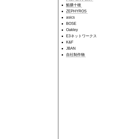
鮨膳十穂
ZEPHYROS
asics
BOSE
Oakley
E3ネットワークス
K&F
JBAN
自社制作物