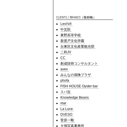
CLIENTS / BRANDS（敬称略）
Levi's®
中災防
東野高等学校
新渡戸文化学園
台東区文化産業観光部
二和JV
CC
創成技研コンサルタント
avex
みんなの保険プラザ
phofa
FISH HOUSE Oyster bar
スパ吉
Knowledge Beans
mar
La Luce
DVESO
菅原一剛
大籏写真事務所