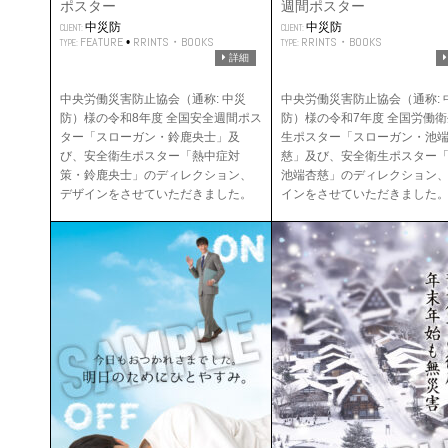
ポスター
週間ポスター
中災防
中災防
CLIENT:
CLIENT:
FEATURE
RRINTS・BOOKS
RRINTS・BOOKS
•
TYPE:
TYPE:
詳細
中央労働災害防止協会（通称: 中災
中央労働災害防止協会（通称: 
防）様の令和8年度 全国安全週間ポス
防）様の令和7年度 全国労働
ター「スローガン・鈴鹿央士」及
生ポスター「スローガン・池
び、安全衛生ポスター「熱中症対
慈」及び、安全衛生ポスター「
策・鈴鹿央士」のディレクション、
池端杏慈」のディレクション
デザインをさせていただきました。
インをさせていただきました