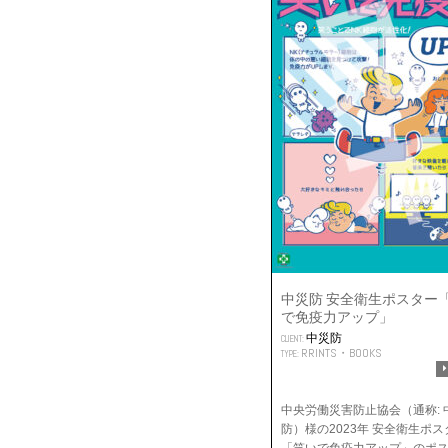
中災防 安全衛生ポスター
で免疫力アップ」
中災防
CLIENT:
RRINTS・BOOKS
TYPE:
中央労働災害防止協会（通称: 
防）様の2023年 安全衛生ポス
「笑いで免疫力アップ」のポ