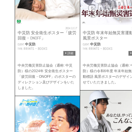
2024.12.17
中災防 安全衛生ポスター「疲労
中災防 年末年始無災害運動
回復・ONOFF」
風景ポスター
中災防
中災防
CLIENT:
CLIENT:
RRINTS・BOOKS
RRINTS・BOOKS
TYPE:
TYPE:
詳細
中央労働災害防止協会（通称: 中災
中央労働災害防止協会（通称: 
防）様の2024年 安全衛生ポスター
防）様の令和6年度 年末年始
「疲労回復・ONOFF」のポスターの
動標語 風景ポスターのデザイ
ディレクション及びデザインをいた
せていただきました。
しました。