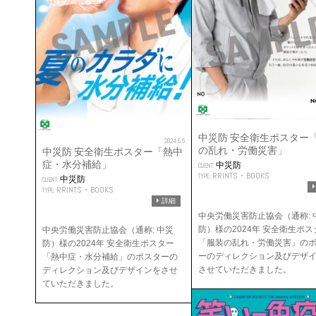
中災防 安全衛生ポスター
2024.5.5
の乱れ・労働災害」
中災防 安全衛生ポスター「熱中
症・水分補給」
中災防
CLIENT:
RRINTS・BOOKS
TYPE:
中災防
CLIENT:
RRINTS・BOOKS
TYPE:
詳細
中央労働災害防止協会（通称: 
防）様の2024年 安全衛生ポス
中央労働災害防止協会（通称: 中災
「服装の乱れ・労働災害」の
防）様の2024年 安全衛生ポスター
ーのディレクション及びデザ
「熱中症・水分補給」のポスターの
させていただきました。
ディレクション及びデザインをさせ
ていただきました。