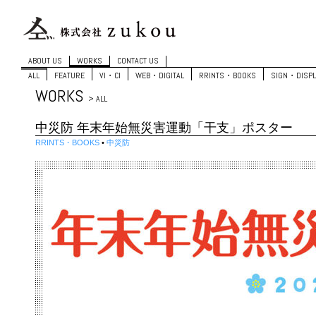
ABOUT US
WORKS
CONTACT US
ALL
FEATURE
VI・CI
WEB・DIGITAL
RRINTS・BOOKS
SIGN・DISPL
WORKS
> ALL
中災防 年末年始無災害運動「干支」ポスター
RRINTS・BOOKS
•
中災防