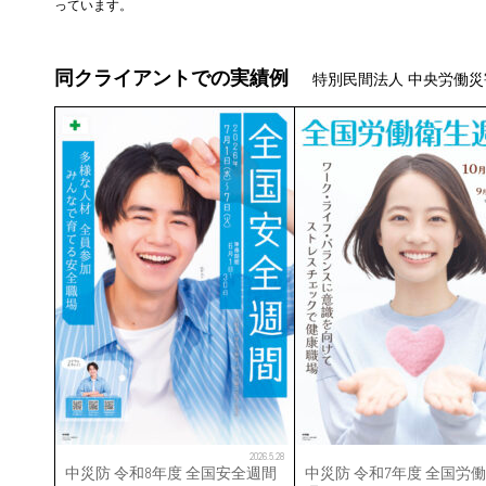
っています。
同クライアントでの実績例
特別民間法人 中央労働災
2026.5.28
中災防 令和8年度 全国安全週間
中災防 令和7年度 全国労